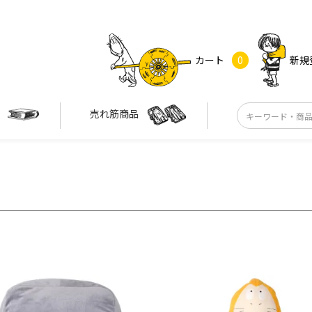
カート
0
新規
す
売れ筋商品