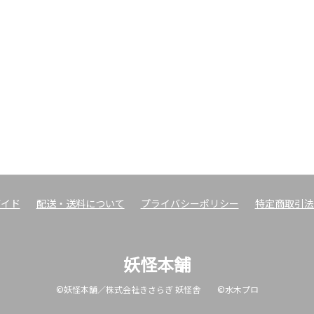
ガイド
配送・送料について
プライバシーポリシー
特定商取引法
妖怪本舗
©妖怪本舗／株式会社きさらぎ 妖怪舎 ©水木プロ