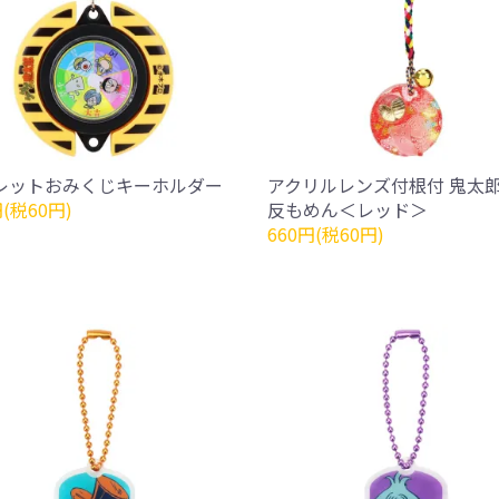
レットおみくじキーホルダー
アクリルレンズ付根付 鬼太
円(税60円)
反もめん＜レッド＞
660円(税60円)