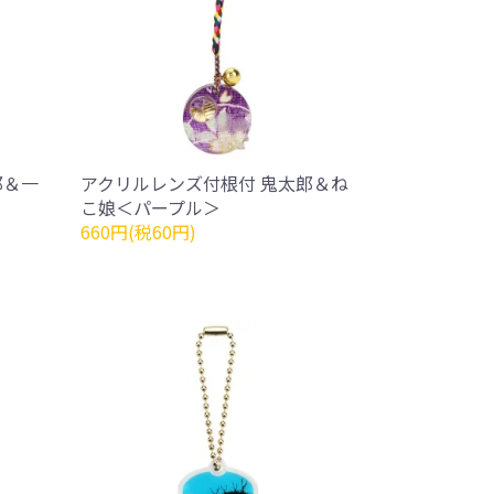
郎＆一
アクリルレンズ付根付 鬼太郎＆ね
こ娘＜パープル＞
660円(税60円)