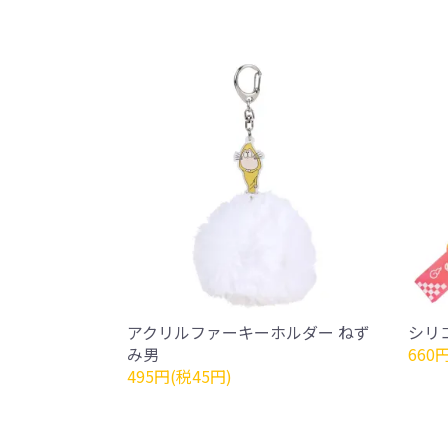
アクリルファーキーホルダー ねず
シリ
み男
660
495円(税45円)