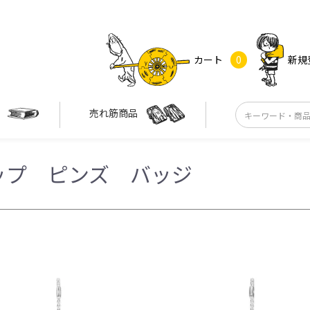
カート
0
新規
す
売れ筋商品
ップ ピンズ バッジ