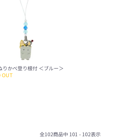
ぬりかべ登り根付 ＜ブルー＞
 OUT
全
102
商品中
101 - 102
表示