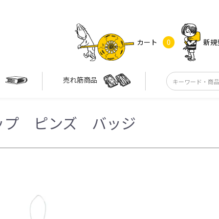
カート
0
新規
す
売れ筋商品
ップ ピンズ バッジ