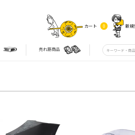
カート
0
新規
す
売れ筋商品