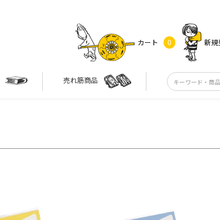
カート
0
新規
す
売れ筋商品