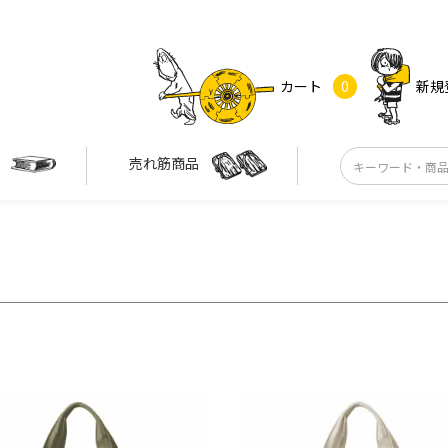
カート
0
新規
す
売れ筋商品