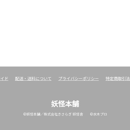
ガイド
配送・送料について
プライバシーポリシー
特定商取引法
妖怪本舗
©妖怪本舗／株式会社きさらぎ 妖怪舎 ©水木プロ