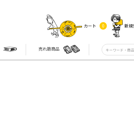
カート
0
新規
す
売れ筋商品