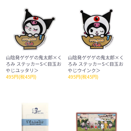
山陰発ゲゲゲの鬼太郎×く
山陰発ゲゲゲの鬼太郎×く
ろみ ステッカーS＜目玉お
ろみ ステッカーS＜目玉お
やじユッタリ＞
やじウインク＞
495円(税45円)
495円(税45円)