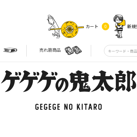
カート
0
新規
す
売れ筋商品