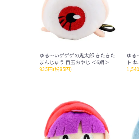
ゆる～いゲゲゲの鬼太郎 きたきた
ゆる
まんじゅう 目玉おやじ ＜6期＞
ト 
935円(税85円)
1,54