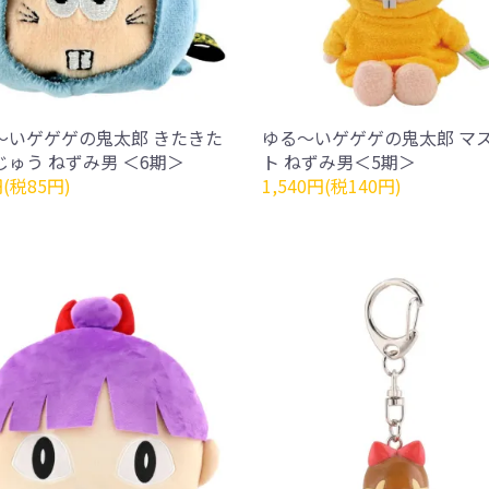
～いゲゲゲの鬼太郎 きたきた
ゆる～いゲゲゲの鬼太郎 マ
じゅう ねずみ男 ＜6期＞
ト ねずみ男＜5期＞
円(税85円)
1,540円(税140円)