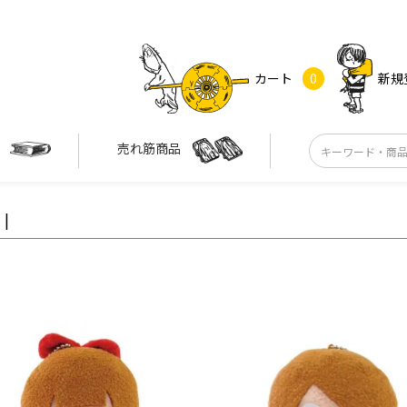
カート
0
新規
す
売れ筋商品
|