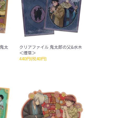
&鬼太
クリアファイル 鬼太郎の父&水木
＜煙草＞
440円(税40円)