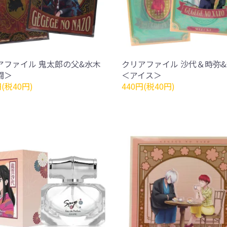
アファイル 鬼太郎の父&水木
クリアファイル 沙代＆時弥
闘＞
＜アイス＞
円(税40円)
440円(税40円)