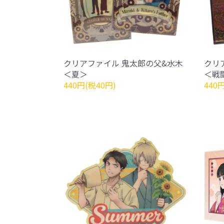
クリアファイル 鬼太郎の父&水木
クリ
＜夏＞
＜戦
440円(税40円)
440