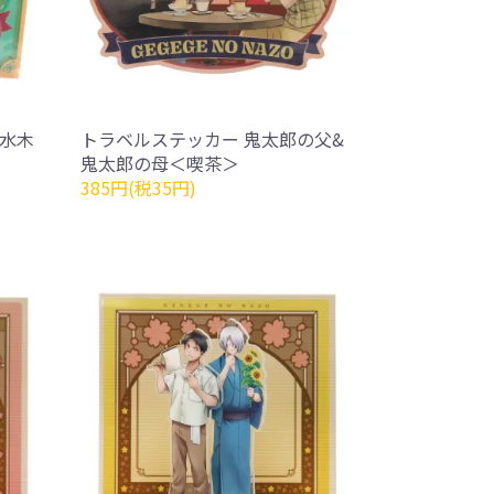
&水木
トラベルステッカー 鬼太郎の父&
鬼太郎の母＜喫茶＞
385円(税35円)