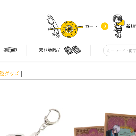
カート
0
新規
す
売れ筋商品
謎グッズ
|