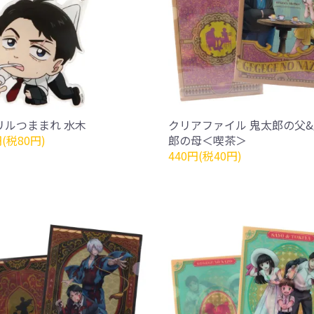
リルつままれ 水木
クリアファイル 鬼太郎の父
円(税80円)
郎の母＜喫茶＞
440円(税40円)