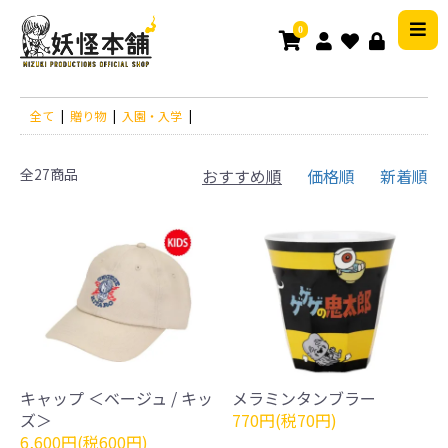
0
全て
|
贈り物
|
入園・入学
|
全27商品
おすすめ順
価格順
新着順
キャップ ＜ベージュ / キッ
メラミンタンブラー
ズ＞
770円(税70円)
6,600円(税600円)