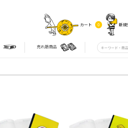
カート
0
新規
す
売れ筋商品