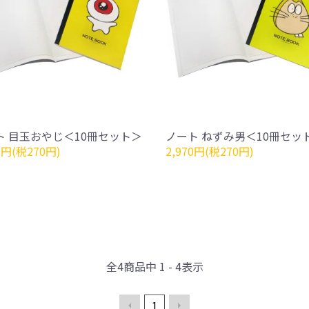
ト 目玉おやじ＜10冊セット＞
ノート ねずみ男＜10冊セッ
0円(税270円)
2,970円(税270円)
全
4
商品中
1 - 4
表示
1