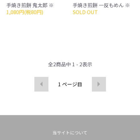
手焼き煎餅 鬼太郎 ※
手焼き煎餅 一反もめん ※
1,080円(税80円)
SOLD OUT
全
2
商品中
1 - 2
表示
1
ページ目
当サイトについて