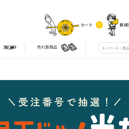
カート
0
新規
す
売れ筋商品