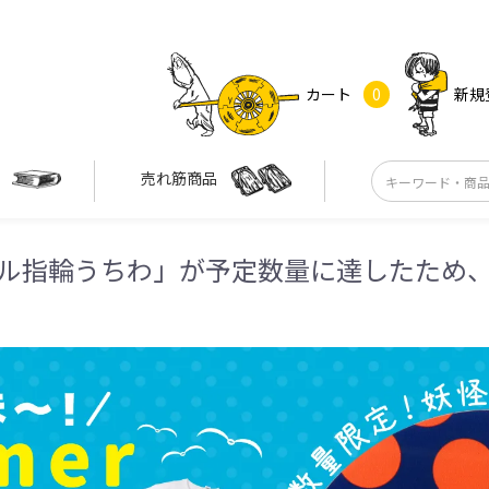
カート
0
新規
す
売れ筋商品
ル指輪うちわ」が予定数量に達したため