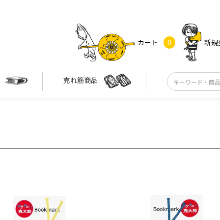
カート
0
新規
す
売れ筋商品