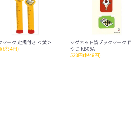
クマーク 定規付き ＜黄＞
マグネット製ブックマーク 
円(税34円)
やじ KB05A
528円(税48円)