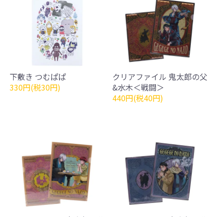
下敷き つむぱぱ
クリアファイル 鬼太郎の父
330円(税30円)
&水木＜戦闘＞
440円(税40円)