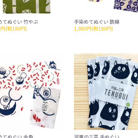
めてぬぐい 竹やぶ
手染めてぬぐい 鉄線
0円(税180円)
1,980円(税180円)
めてぬぐい 金魚
河童の三平 手ぬぐい