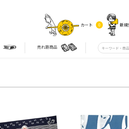
カート
0
新規
す
売れ筋商品