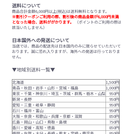
送料について
商品合計金額6,000円以上(税込)は送料無料となります。
※割引クーポンご利用の際、割引後の商品金額が6,000円未満
となった場合、送料ががかります。
（ポイントのご利用の際は
該当いたしません）
日本国外への発送について
当店では、商品の配送先は日本国内のみに限らせていただいて
おります。誠に恐れ入りますが、海外への発送は行っておりま
せん。
▼地域別送料一覧▼
北海道
1,500円
青森・秋田・岩手・山形・宮城・福島
1,000円
東京・千葉・神奈川・埼玉・茨城・群馬・栃木・山梨
950円
新潟・長野
950円
愛知・三重・岐阜・静岡
950円
石川・福井・富山
950円
大阪・奈良・和歌山・兵庫・京都・滋賀
850円
広島・岡山・山口・鳥取・島根
750円
香川・愛媛・高知・徳島
850円
福岡・佐賀・大分・長崎・熊本・宮崎・鹿児島
850円