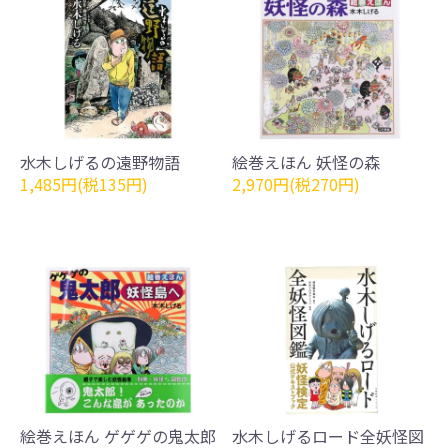
水木しげるの遠野物語
絵巻えほん 妖怪の森
1,485円(税135円)
2,970円(税270円)
絵巻えほん ゲゲゲの鬼太郎
水木しげるロード全妖怪図