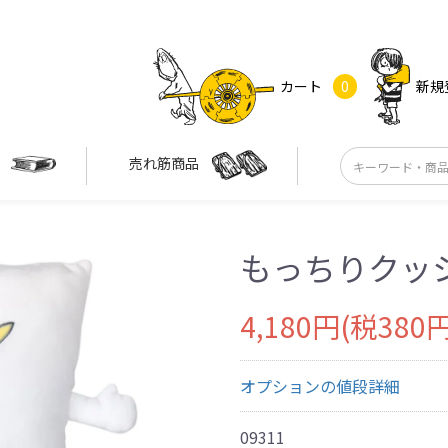
カート
0
新規
す
売れ筋商品
もっちりクッ
4,180円(税380円
オプションの値段詳細
09311