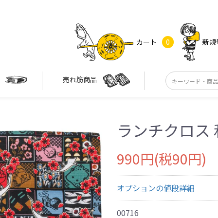
カート
0
新規
す
売れ筋商品
ランチクロス 
990円(税90円)
オプションの値段詳細
00716