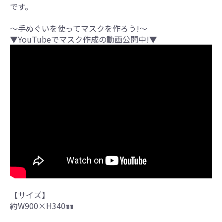
です。
～手ぬぐいを使ってマスクを作ろう!～
▼YouTubeでマスク作成の動画公開中!▼
【サイズ】
約W900×H340㎜