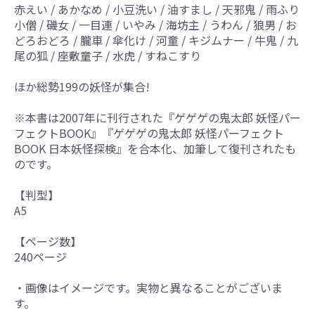
赤えい / あかなめ / 小豆洗い / 油すまし / 天邪鬼 / 雨ふり
小僧 / 磯女 / 一目連 / いやみ / 海坊主 / うわん / 狼男 / お
どろおどろ / 朧車 / 傘化け / 河童 / キジムナー / 牛鬼 / 九
尾の狐 / 座敷童子 / 水虎 / すねこすり
ほか総勢199の妖怪が集合!
※本書は2007年に刊行された『ゲゲゲの鬼太郎 妖怪パー
フェクトBOOK』『ゲゲゲの鬼太郎 妖怪パーフェクト
BOOK 日本妖怪探検』を合本化、加筆して復刊されたも
のです。
【判型】
A5
【ページ数】
240ページ
・画像はイメージです。実物と異なることがございま
す。