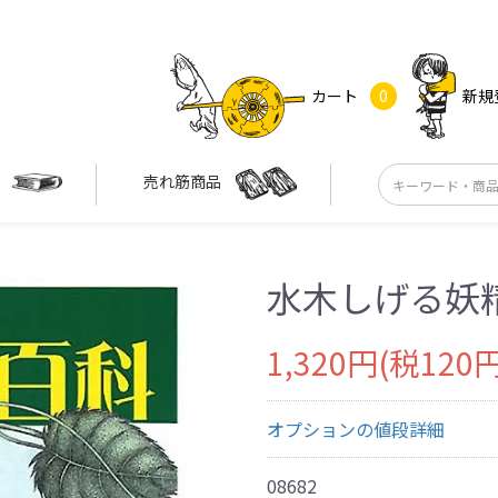
カート
0
新規
す
売れ筋商品
水木しげる妖
1,320円(税120円
オプションの値段詳細
08682