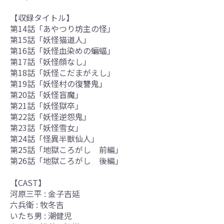
【収録タイトル】
第14話「あやつり坊主の怪」
第15話「妖怪猫道人」
第16話「妖怪血染めの蝙蝠」
第17話「妖怪顔なし」
第18話「妖怪こだまがえし」
第19話「妖怪村の復讐鬼」
第20話「妖怪盲魔」
第21話「妖怪獄卒」
第22話「妖怪逆怨鬼」
第23話「妖怪雪女」
第24話「怪異半獣仙人」
第25話「地獄ころがし 前編」
第26話「地獄ころがし 後編」
【CAST】
河原三平 : 金子吉延
六兵衛 : 牧冬吉
いたち男 : 潮健児