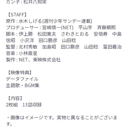
カン子 : 松井八知栄
【STAFF】
原作 : 水木しげる(週刊少年サンデー連載)
プロデューサー : 宮崎慎一(NET) 平山亨 斉藤頼照
脚本 : 伊上勝 松田寛夫 さわきとおる 安倍寿 中島
信昭 小沢洋 田口勝彦 山田稔
監督 : 北村秀敏 加島昭 田口勝彦 山田稔 富田義治
音楽 : 小林亜星
製作 : NET、東映株式会社
【映像特典】
データファイル
主題歌・BGM集
【内容】
2枚組 13話収録
・画像はイメージです。実物と異なることがございま
す。