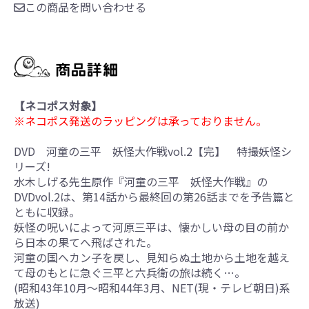
この商品を問い合わせる
【ネコポス対象】
※ネコポス発送のラッピングは承っておりません。
DVD 河童の三平 妖怪大作戦vol.2【完】 特撮妖怪シ
リーズ!
水木しげる先生原作『河童の三平 妖怪大作戦』の
DVDvol.2は、第14話から最終回の第26話までを予告篇と
ともに収録。
妖怪の呪いによって河原三平は、懐かしい母の目の前か
ら日本の果てへ飛ばされた。
河童の国へカン子を戻し、見知らぬ土地から土地を越え
て母のもとに急ぐ三平と六兵衛の旅は続く…。
(昭和43年10月～昭和44年3月、NET(現・テレビ朝日)系
放送)