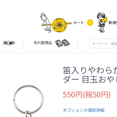
カート
0
新規
す
売れ筋商品
笛入りやわら
ダー 目玉おや
550円(税50円)
オプションの値段詳細