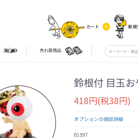
カート
0
新規
す
売れ筋商品
鈴根付 目玉
418円(税38円)
オプションの値段詳細
01597