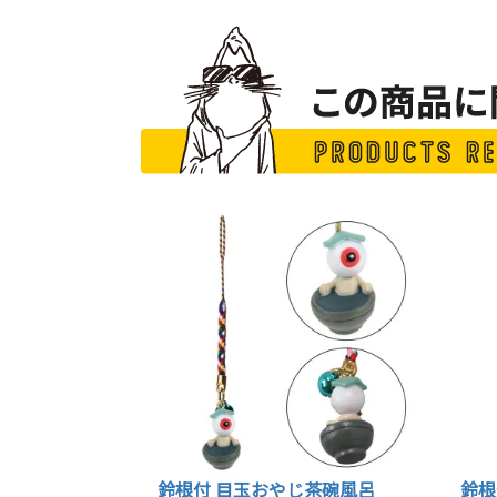
鈴根付 目玉おやじ茶碗風呂
鈴根