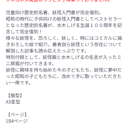
児童向け歴史的名著、妖怪入門書が完全復刻。
昭和の時代に子供向けの妖怪入門書としてベストセラー
となった歴史的名著が、水木しげる生誕１００周年を記
念して完全復刻！
様々な妖怪を、恐ろしく、妖しく、時にはコミカルに描
きおろした絵で紹介。著者自ら妖怪という存在について
解説した記事も読み応えたっぷりです。
特別付録として、妖怪画と水木しげるの名言が入ったミ
ニ屏風が付いてきます。
妖怪に興味を持ち始めた今の子どもたち、妖怪に夢中だ
った昭和の子どもたちに、改めて手に取っていただきた
い一冊です。
【版型】
A5変型
【ページ】
184ページ