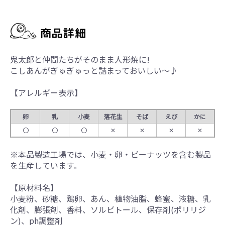
鬼太郎と仲間たちがそのまま人形焼に!
こしあんがぎゅぎゅっと詰まっておいしい～♪
【アレルギー表示】
卵
乳
小麦
落花生
そば
えび
かに
〇
〇
〇
✕
✕
✕
✕
※本品製造工場では、小麦・卵・ピーナッツを含む製品
を生産しています。
【原材料名】
小麦粉、砂糖、鶏卵、あん、植物油脂、蜂蜜、液糖、乳
化剤、膨張剤、香料、ソルビトール、保存剤(ポリリジ
ン)、ph調整剤