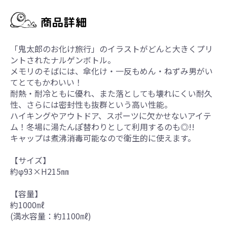
「鬼太郎のお化け旅行」のイラストがどんと大きくプリ
ントされたナルゲンボトル。
メモリのそばには、傘化け・一反もめん・ねずみ男がい
てとてもかわいい！
耐熱・耐冷ともに優れ、また落としても壊れにくい耐久
性、さらには密封性も抜群という高い性能。
ハイキングやアウトドア、スポーツに欠かせないアイテ
ム！冬場に湯たんぽ替わりとして利用するのも◎!!
キャップは煮沸消毒可能なので衛生的に使えます。
【サイズ】
約φ93×H215㎜
【容量】
約1000㎖
(満水容量：約1100㎖)