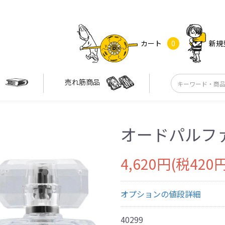
カート
0
新規
す
売れ筋商品
オードパルフ
4,620円(税420円
オプションの値段詳細
40299