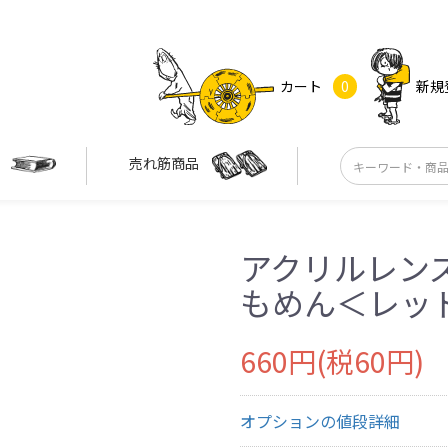
カート
0
新規
す
売れ筋商品
アクリルレン
もめん＜レッ
660円(税60円)
オプションの値段詳細