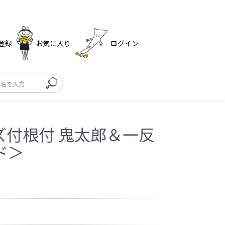
登録
お気に入り
ログイン
ズ付根付 鬼太郎＆一反
ド＞