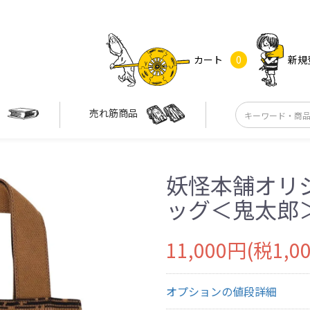
カート
0
新規
す
売れ筋商品
妖怪本舗オリ
ッグ＜鬼太郎
11,000円(税1,0
オプションの値段詳細