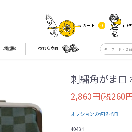
カート
0
新規
す
売れ筋商品
刺繍角がま口 
2,860円(税260円
オプションの値段詳細
40434