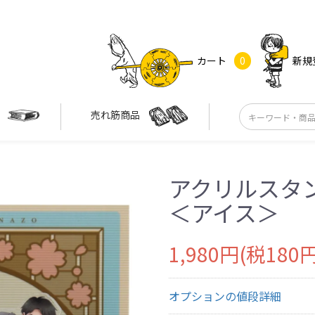
カート
0
新規
す
売れ筋商品
アクリルスタ
＜アイス＞
1,980円(税180円
オプションの値段詳細