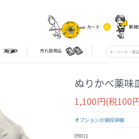
カート
0
新規
す
売れ筋商品
ぬりかべ薬味
1,100円(税100円
オプションの値段詳細
09011