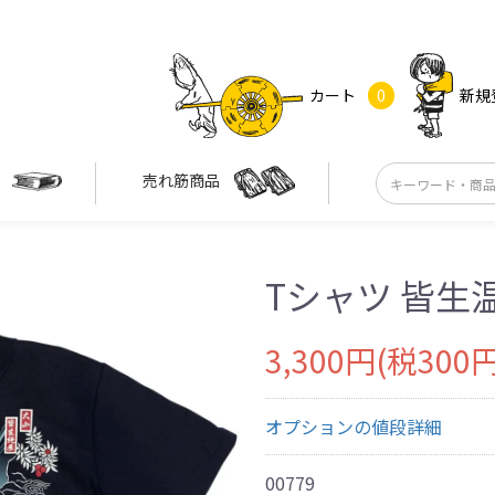
カート
0
新規
す
売れ筋商品
Tシャツ 皆生温
3,300円(税300円
オプションの値段詳細
00779