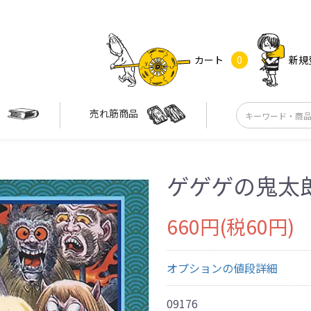
カート
0
新規
す
売れ筋商品
ゲゲゲの鬼太郎
660円(税60円)
オプションの値段詳細
09176