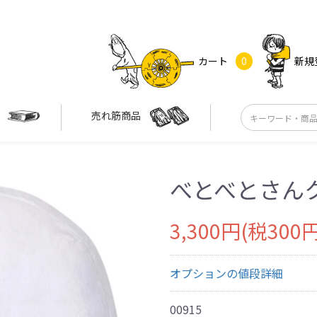
カート
0
新規
す
売れ筋商品
べとべとさん
3,300円(税300円
オプションの値段詳細
00915