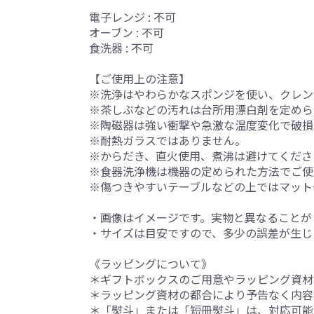
電子レンジ : 不可
オーブン : 不可
食洗器 : 不可
【ご使用上の注意】
※洗浄はやわらかなスポンジを使い、クレン
※茶しぶなどの汚れは台所用漂白剤を定めら
※陶磁器は強い衝撃や急激な温度変化で破損
※耐熱ガラスではありません。
※からだき、直火使用、煮沸は避けてくださ
※食器洗浄機は機器の定められた方法でご使
※傷つきやすいテーブルなどの上ではマット
・画像はイメージです。実物と異なることが
・サイズは目安ですので、多少の誤差が生じ
《ラッピングについて》
＊ギフトボックスのご用意やラッピング資材
＊ラッピング資材の都合により予告なく内容
＊「熨斗」または「短冊熨斗」は、対応可能