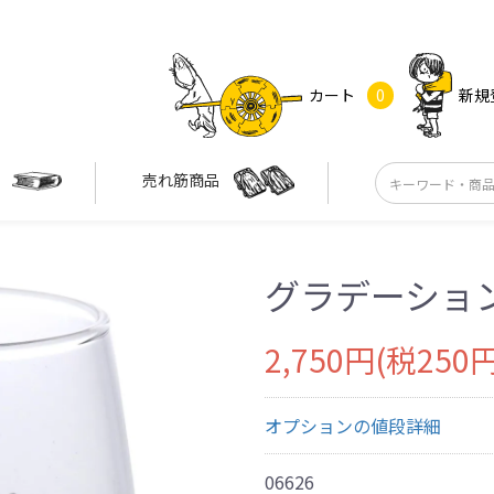
カート
0
新規
す
売れ筋商品
グラデーショ
2,750円(税250円
オプションの値段詳細
06626