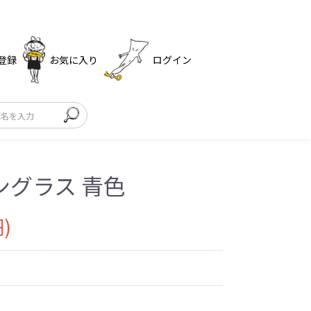
登録
お気に入り
ログイン
ングラス 青色
)