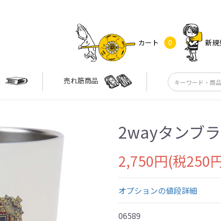
カート
0
新規
す
売れ筋商品
2wayタンブ
2,750円(税250円
オプションの値段詳細
06589