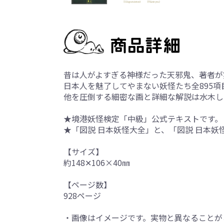
昔は人がよすぎる神様だった天邪鬼、著者が
日本人を魅了してやまない妖怪たち全895
他を圧倒する細密な画と詳細な解説は水木し
★境港妖怪検定「中級」公式テキストです。
★「図説 日本妖怪大全」と、「図説 日本
【サイズ】
約148✕106×40㎜
【ページ数】
928ページ
・画像はイメージです。実物と異なることが