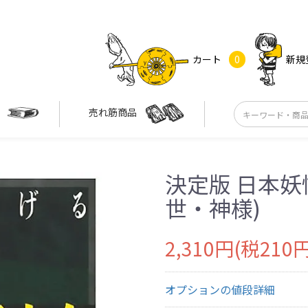
カート
0
新規
す
売れ筋商品
決定版 日本妖
世・神様)
2,310円(税210円
オプションの値段詳細