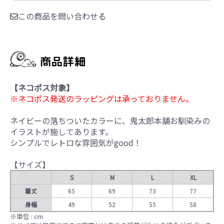
この商品を問い合わせる
【ネコポス対象】
※ネコポス発送のラッピングは承っておりません。
ネイビーの落ちついたカラーに、鬼太郎本舗お馴染みの
イラストが施してあります。
シンプルでレトロな雰囲気がgood！
【サイズ】
S
M
L
XL
着丈
65
69
73
77
身幅
49
52
55
58
※単位 : cm