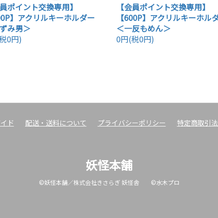
員ポイント交換専用】
【会員ポイント交換専用】
00P】アクリルキーホルダー
【600P】アクリルキーホル
ずみ男＞
＜一反もめん＞
税0円)
0円(税0円)
ガイド
配送・送料について
プライバシーポリシー
特定商取引法
妖怪本舗
©妖怪本舗／株式会社きさらぎ 妖怪舎 ©水木プロ