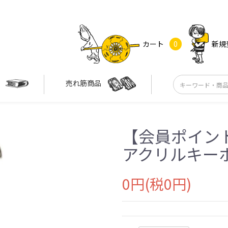
カート
0
新規
す
売れ筋商品
【会員ポイント
アクリルキー
0円(税0円)