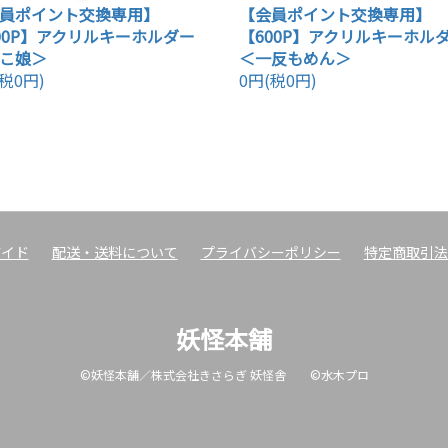
員ポイント交換専用】
【会員ポイント交換専用】
00P】アクリルキーホルダー
【600P】アクリルキーホル
こ娘＞
＜一反もめん＞
税0円)
0円(税0円)
ガイド
配送・送料について
プライバシーポリシー
特定商取引法
妖怪本舗
©妖怪本舗／株式会社きさらぎ 妖怪舎 ©水木プロ