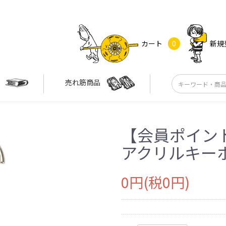
カート
0
新規
す
売れ筋商品
【会員ポイント
アクリルキー
0円(税0円)