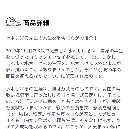
水木しげる先生の人生を学習まんがで紹介！
2015年11月に93歳で死去した水木しげるは、自身の半生
をつづったコミックエッセイを残しています。しかし、
これまで水木しげるの生涯を、水木しげる以外のまんが
家が描いたことはありませんでした。それが没後10年の
節目を迎えるなかで、ついに解禁されたのです。
水木しげるの生涯は、波乱万丈そのものです。現在の鳥
取県境港市で育ったしげる（本名：武良茂）は、子ども
のころに「天才少年画家」ともてはやされますが、受験
も就職もうまくいかず、戦争で左腕を失う悲劇を経験し
ます。戦後、紙芝居作家や貸本まんが家としてデビュー
するも、鳴かず飛ばずで極貧生活。そんなしげるが、や
がて大成功を収めるのです。ところが、人気まんが家に