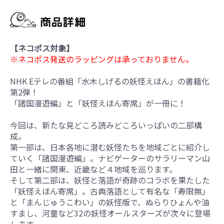
【ネコポス対象】
※ネコポス発送のラッピングは承っておりません。
NHK Eテレの番組「水木しげるの妖怪えほん」の書籍化
第2弾！
「諸国漫遊編」と「妖怪えほん寄席」が一冊に！
今回は、新たな見どころ読みどころいっぱいの二部構
成。
第一部は、日本各地に潜む妖怪たちを地域ごとに紹介し
ていく「諸国漫遊編」。ナビゲーターのサラリーマン山
田と一緒に関東、近畿など４地域を巡ります。
そして第二部は、妖怪と落語が奇跡のコラボを果たした
「妖怪えほん寄席」。古典落語として有名な「寿限無」
と「まんじゅうこわい」の妖怪版で、ぬらりひょんや油
すまし、河童など32の妖怪オールスターズが次々に登場