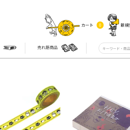
カート
0
新規
す
売れ筋商品