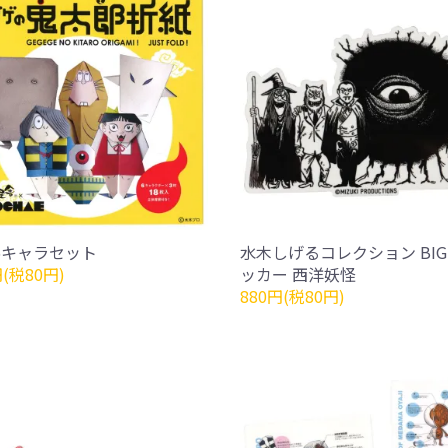
6キャラセット
水木しげるコレクション BI
円(税80円)
ッカー 西洋妖怪
880円(税80円)