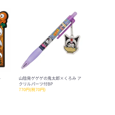
ト
山陰発ゲゲゲの鬼太郎×くろみ ア
クリルパーツ付BP
770円(税70円)