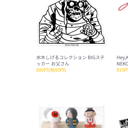
水木しげるコレクション BIGステ
Hey
ッカー お父さん
NEK
880円(税80円)
935