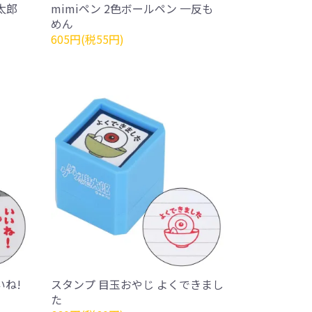
太郎
mimiペン 2色ボールペン 一反も
めん
605円(税55円)
いね!
スタンプ 目玉おやじ よくできまし
た