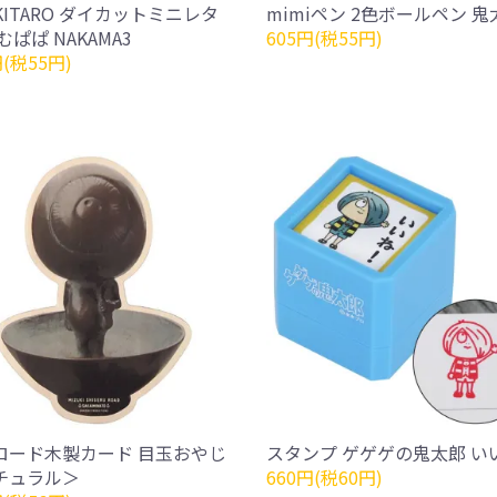
,KITARO ダイカットミニレタ
mimiペン 2色ボールペン 鬼
むぱぱ NAKAMA3
605円(税55円)
円(税55円)
ロード木製カード 目玉おやじ
スタンプ ゲゲゲの鬼太郎 い
チュラル＞
660円(税60円)