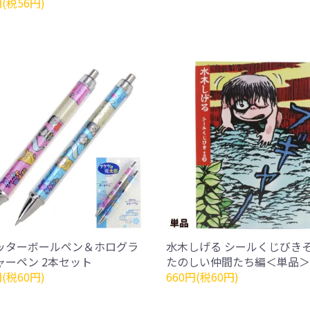
円(税56円)
ッターボールペン＆ホログラ
水木しげる シールくじびきそ
ャーペン 2本セット
たのしい仲間たち編＜単品＞
円(税60円)
660円(税60円)