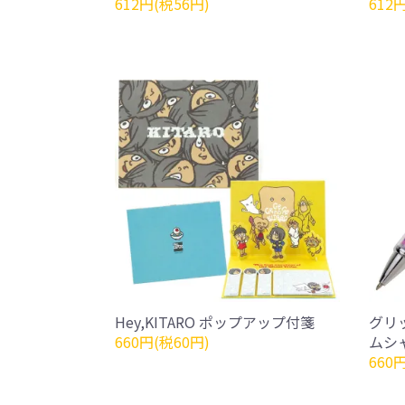
612円(税56円)
612
Hey,KITARO ポップアップ付箋
グリ
660円(税60円)
ムシ
660