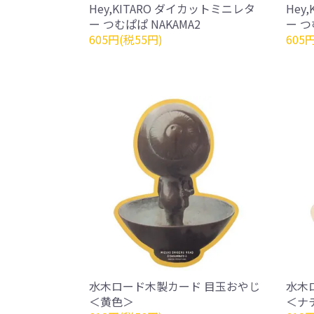
Hey,KITARO ダイカットミニレタ
Hey
ー つむぱぱ NAKAMA2
ー つ
605円(税55円)
605
水木ロード木製カード 目玉おやじ
水木
＜黄色＞
＜ナ